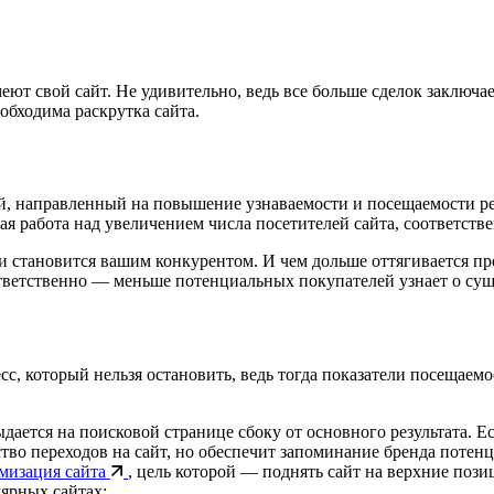
ют свой сайт. Не удивительно, ведь все больше сделок заключа
обходима раскрутка сайта.
, направленный на повышение узнаваемости и посещаемости ресу
ная работа над увеличением числа посетителей сайта, соответст
ки становится вашим конкурентом. И чем дольше оттягивается п
тветственно — меньше потенциальных покупателей узнает о сущ
сс, который нельзя остановить, ведь тогда показатели посещаем
дается на поисковой странице сбоку от основного результата. Ес
ство переходов на сайт, но обеспечит запоминание бренда поте
мизация сайта
, цель которой — поднять сайт на верхние позиц
ярных сайтах;