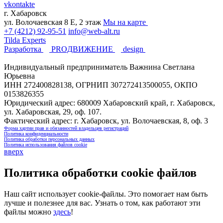
vkontakte
г. Хабаровск
ул. Волочаевская 8 Е, 2 этаж
Мы на карте
+7 (4212) 92-95-51
info@web-alt.ru
Tilda Experts
Разработка
PROДВИЖЕНИЕ
design
Индивидуальный предприниматель Важнина Светлана
Юрьевна
ИНН 272400828138, ОГРНИП 307272413500055, ОКПО
0153826355
Юридический адрес: 680009 Хабаровский край, г. Хабаровск,
ул. Хабаровская, 29, оф. 107.
Фактический адрес: г. Хабаровск, ул. Волочаевская, 8, оф. 3
Форма хартии прав и обязанностей владельцев регистраций
Политика конфиденциальности
Политика обработки персональных данных
Политика использования файлов cookie
вверх
Политика обработки cookie файлов
Наш сайт использует cookie-файлы. Это помогает нам быть
лучше и полезнее для вас. Узнать о том, как работают эти
файлы можно
здесь
!