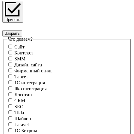
Принять
Закрыть
Форма обратной связи
Что делаем?
Сайт
Контекст
SMM
Дизайн сайта
Фирменный стиль
Таргет
1С интеграция
Iiko интеграция
Логотип
CRM
SEO
Tilda
Шаблон
Laravel
1С Битрикс