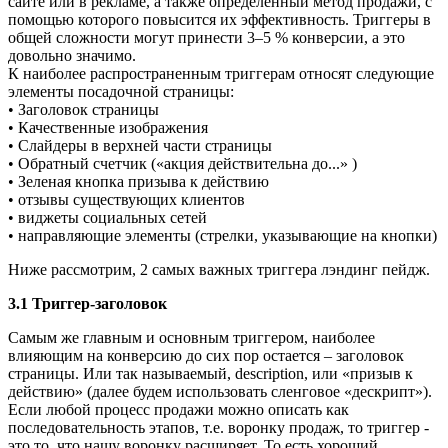
сайте или в рекламе, а также определенный метод продажи, с
помощью которого повысится их эффективность. Триггеры в
общей сложности могут принести 3–5 % конверсии, а это
довольно значимо.
К наиболее распространенным триггерам относят следующие
элементы посадочной страницы:
• Заголовок страницы
• Качественные изображения
• Слайдеры в верхней части страницы
• Обратный счетчик («акция действительна до...» )
• Зеленая кнопка призыва к действию
• отзывы существующих клиентов
• виджеты социальных сетей
• направляющие элементы (стрелки, указывающие на кнопки)
Ниже рассмотрим, 2 самых важных триггера лэндинг пейдж.
3.1 Триггер-заголовок
Самым же главным и основным триггером, наиболее
влияющим на конверсию до сих пор остается – заголовок
страницы. Или так называемый, description, или «призыв к
действию» (далее будем использовать сленговое «дескрипт»).
Если любой процесс продажи можно описать как
последовательность этапов, т.е. воронку продаж, то триггер -
это то, что нашу воронку расширяет. То есть хороший