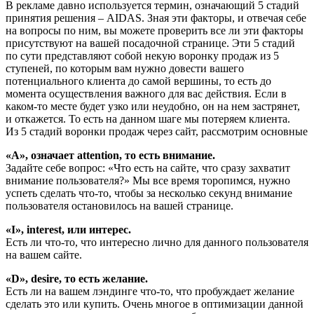
В рекламе давно используется термин, означающий 5 стадий
принятия решения – AIDAS. Зная эти факторы, и отвечая себе
на вопросы по ним, вы можете проверить все ли эти факторы
присутствуют на вашей посадочной странице. Эти 5 стадий
по сути представляют собой некую воронку продаж из 5
ступеней, по которым вам нужно довести вашего
потенциального клиента до самой вершины, то есть до
момента осуществления важного для вас действия. Если в
каком-то месте будет узко или неудобно, он на нем застрянет,
и откажется. То есть на данном шаге мы потеряем клиента.
Из 5 стадий воронки продаж через сайт, рассмотрим основные
«A», означает attention, то есть внимание.
Задайте себе вопрос: «Что есть на сайте, что сразу захватит
внимание пользователя?» Мы все время торопимся, нужно
успеть сделать что-то, чтобы за несколько секунд внимание
пользователя остановилось на вашей странице.
«I», interest, или интерес.
Есть ли что-то, что интересно лично для данного пользователя
на вашем сайте.
«D», desire, то есть желание.
Есть ли на вашем лэндинге что-то, что пробуждает желание
сделать это или купить. Очень многое в оптимизации данной