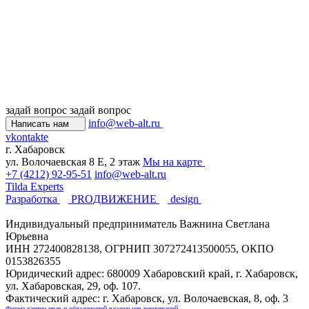
задай вопрос
задай вопрос
info@web-alt.ru
Написать нам
vkontakte
г. Хабаровск
ул. Волочаевская 8 Е, 2 этаж
Мы на карте
+7 (4212) 92-95-51
info@web-alt.ru
Tilda Experts
Разработка
PROДВИЖЕНИЕ
design
Индивидуальный предприниматель Важнина Светлана
Юрьевна
ИНН 272400828138, ОГРНИП 307272413500055, ОКПО
0153826355
Юридический адрес: 680009 Хабаровский край, г. Хабаровск,
ул. Хабаровская, 29, оф. 107.
Фактический адрес: г. Хабаровск, ул. Волочаевская, 8, оф. 3
Форма хартии прав и обязанностей владельцев регистраций