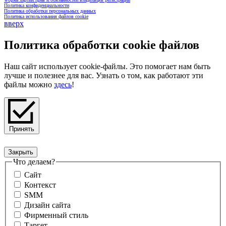
Политика конфиденциальности
Политика обработки персональных данных
Политика использования файлов cookie
вверх
Политика обработки cookie файлов
Наш сайт использует cookie-файлы. Это помогает нам быть
лучше и полезнее для вас. Узнать о том, как работают эти
файлы можно
здесь
!
Принять
Закрыть
Форма обратной связи
Что делаем?
Сайт
Контекст
SMM
Дизайн сайта
Фирменный стиль
Таргет