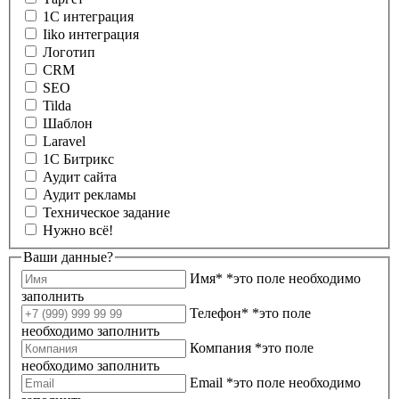
1С интеграция
Iiko интеграция
Логотип
CRM
SEO
Tilda
Шаблон
Laravel
1С Битрикс
Аудит сайта
Аудит рекламы
Техническое задание
Нужно всё!
Ваши данные?
Имя*
*это поле необходимо
заполнить
Телефон*
*это поле
необходимо заполнить
Компания
*это поле
необходимо заполнить
Email
*это поле необходимо