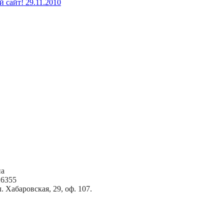
й сайт!
29.11.2010
на
6355
 Хабаровская, 29, оф. 107.