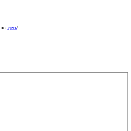
ожно
здесь
!