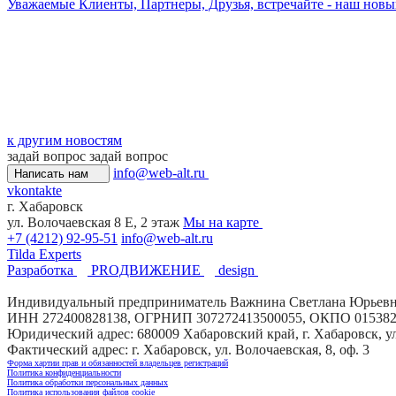
Уважаемые Клиенты, Партнеры, Друзья, встречайте - наш новы
к другим новостям
задай вопрос
задай вопрос
info@web-alt.ru
Написать нам
vkontakte
г. Хабаровск
ул. Волочаевская 8 Е, 2 этаж
Мы на карте
+7 (4212) 92-95-51
info@web-alt.ru
Tilda Experts
Разработка
PROДВИЖЕНИЕ
design
Индивидуальный предприниматель Важнина Светлана Юрьев
ИНН 272400828138, ОГРНИП 307272413500055, ОКПО 015382
Юридический адрес: 680009 Хабаровский край, г. Хабаровск, ул.
Фактический адрес: г. Хабаровск, ул. Волочаевская, 8, оф. 3
Форма хартии прав и обязанностей владельцев регистраций
Политика конфиденциальности
Политика обработки персональных данных
Политика использования файлов cookie