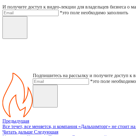
И получите доступ к видео-лекции для владельцев бизнеса о м
Электронная почта
*это поле необходимо заполнить
Отправить
Подпишитесь на рассылку и получите доступ к в
Электронная почта
*это поле необходимо
Отправить
Предыдущая
Все течет, все меняется, и компания «Дальхимторг» не стоит на
Читать дальше
Следующая