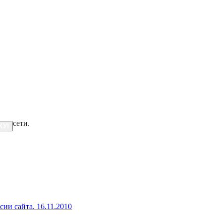
и в сети.
КУ!
сии сайта.
16.11.2010