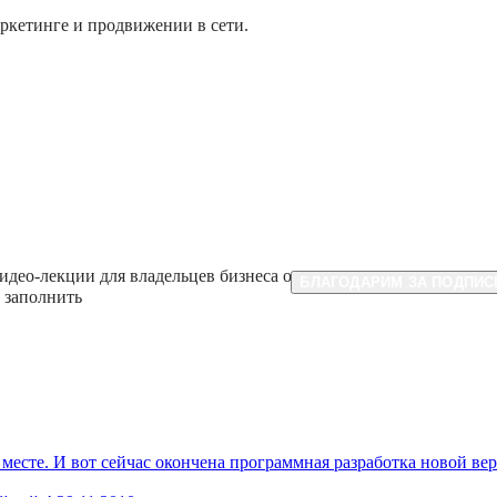
аркетинге и продвижении в сети.
идео-лекции для владельцев бизнеса о маркетинге и продвижени
БЛАГОДАРИМ ЗА ПОДПИС
 заполнить
 месте. И вот сейчас окончена программная разработка новой вер