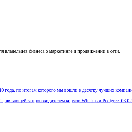
я владельцев бизнеса о маркетинге и продвижении в сети.
10 года, по итогам которого мы вошли в десятку лучших компан
, являющейся производителем кормов Whiskas и Pedigree.
03.02