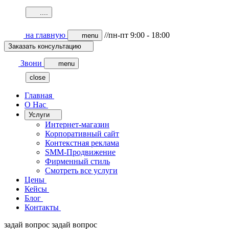
.
.
.
.
на главную
//пн-пт 9:00 - 18:00
menu
Заказать консультацию
Звони
menu
close
Главная
О Нас
Услуги
Интернет-магазин
Корпоративный сайт
Контекстная реклама
SMM-Продвижение
Фирменный стиль
Смотреть все услуги
Цены
Кейсы
Блог
Контакты
задай вопрос
задай вопрос