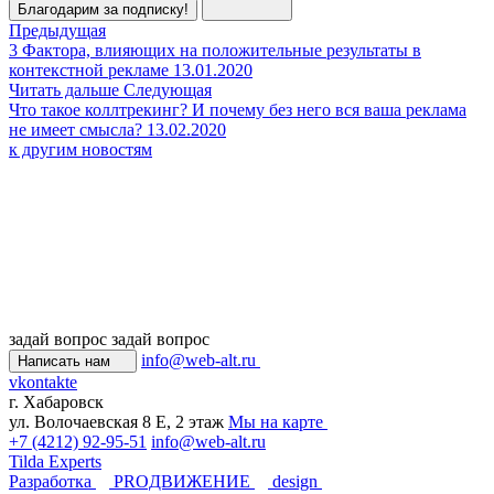
Благодарим за подписку!
Предыдущая
3 Фактора, влияющих на положительные результаты в
контекстной рекламе
13.01.2020
Читать дальше
Следующая
Что такое коллтрекинг? И почему без него вся ваша реклама
не имеет смысла?
13.02.2020
к другим новостям
задай вопрос
задай вопрос
info@web-alt.ru
Написать нам
vkontakte
г. Хабаровск
ул. Волочаевская 8 Е, 2 этаж
Мы на карте
+7 (4212) 92-95-51
info@web-alt.ru
Tilda Experts
Разработка
PROДВИЖЕНИЕ
design