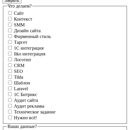
Закрыть
Форма обратной связи
Что делаем?
Сайт
Контекст
SMM
Дизайн сайта
Фирменный стиль
Таргет
1С интеграция
Iiko интеграция
Логотип
CRM
SEO
Tilda
Шаблон
Laravel
1С Битрикс
Аудит сайта
Аудит рекламы
Техническое задание
Нужно всё!
Ваши данные?